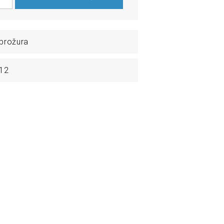
brožura
12