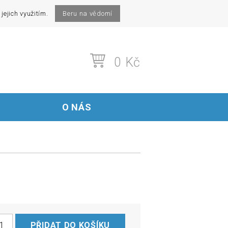
 jejich využitím.
Beru na vědomí
0
Kč
O NÁS