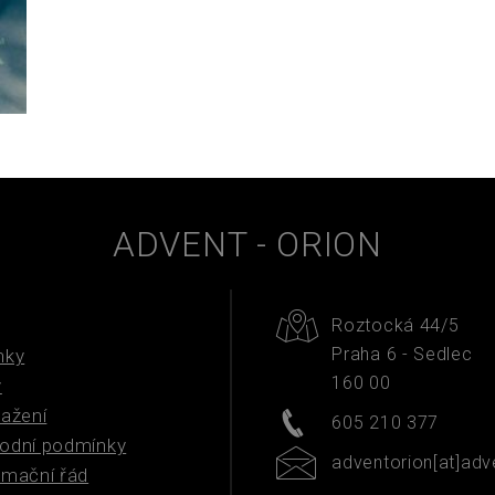
ADVENT - ORION
Roztocká 44/5
Praha 6 - Sedlec
nky
160 00
y
tažení
605 210 377
odní podmínky
adventorion[at]adv
amační řád