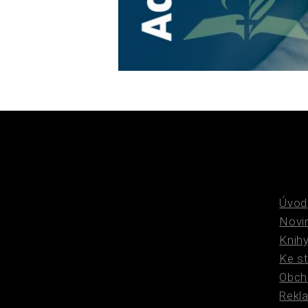
Úvod
Novi
Knih
Ke s
Obch
Rekl