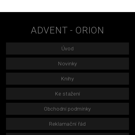
ADVENT - ORION
Úvod
Novinky
Knihy
Ke stažení
Obchodní podmínky
Reklamační řád