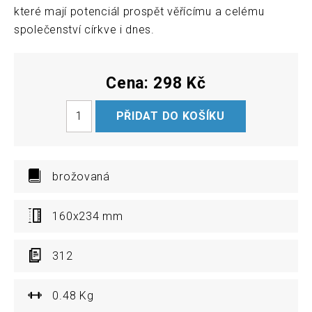
které mají potenciál prospět věřícímu a celému
společenství církve i dnes.
Cena: 298 Kč
brožovaná
160x234 mm
312
0.48 Kg