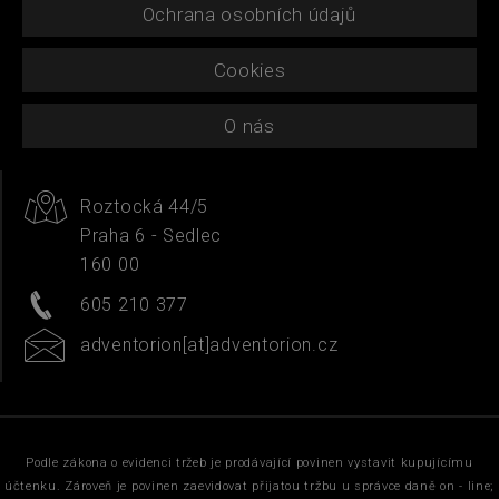
Ochrana osobních údajů
Cookies
O nás
Roztocká 44/5
Praha 6 - Sedlec
160 00
605 210 377
adventorion[at]adventorion.cz
Podle zákona o evidenci tržeb je prodávající povinen vystavit kupujícímu
účtenku. Zároveň je povinen zaevidovat přijatou tržbu u správce daně on - line;