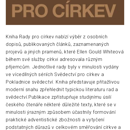
Kniha Rady pro církev nabízí výběr z osobních
dopisů, publikovaných článků, zaznamenaných
projevů a jiných pramenů, které Ellen Gould Whiteová
během své služby církvi adresovala různým
příjemcům. Jednotlivé rady byly v minulosti vydány
ve vícedílných sériích Svědectví pro církev a
Pokladnice svědectví. Kniha představuje přitažlivou
moderní snahu zpřehlednit typickou literaturu rad a
svědectví.Publikace zpřístupňuje studijnímu úsilí
českého čtenáře některé důležité texty, které se v
minulosti ýrazným způsobem účastnily formování
praktické adventistické zbožnosti a vytyčení
podstatných důrazů v celkovém směřování církve a